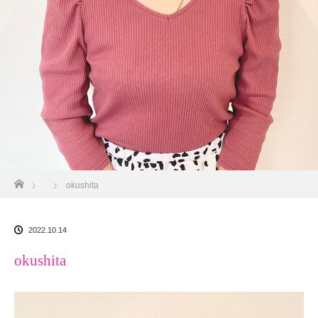
ホーム
okushita
2022.10.14
okushita