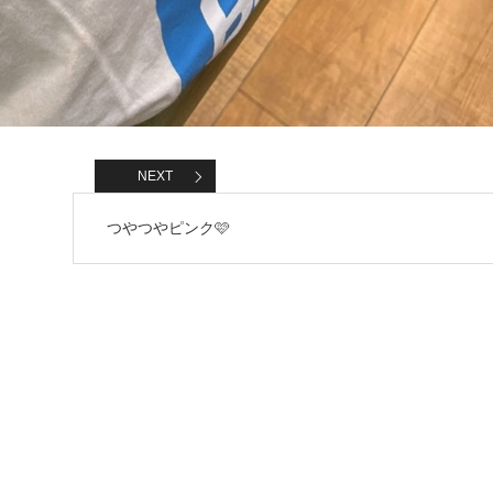
NEXT
つやつやピンク🩷