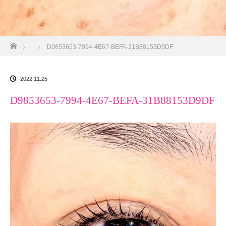
ホーム
D9853653-7994-4E67-BEFA-31B88153D9DF
2022.11.25
D9853653-7994-4E67-BEFA-31B88153D9DF