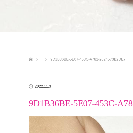
ホーム
9D1B36BE-5E07-453C-A782-2624573B2DE7
2022.11.3
9D1B36BE-5E07-453C-A78