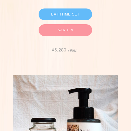
BATHTIME SET
SAKULA
¥5,280
（税込）