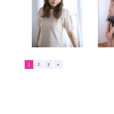
1
2
3
»