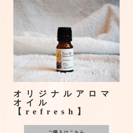
オリジナルアロマ
オイル
【refresh】
ご購入はこちら