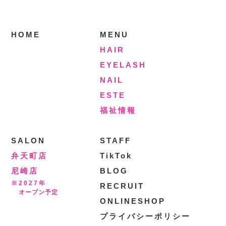
HOME
MENU
HAIR
EYELASH
NAIL
ESTE
福祉情報
SALON
STAFF
弁天町店
TikTok
尼崎店
BLOG
※2027年
RECRUIT
オープン予定
ONLINESHOP
プライバシーポリシー