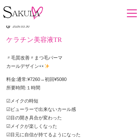
ホーム
イチオシアイテム
ケラチン美容液TR
2026.03.30
ケラチン美容液TR
〃毛質改善〃まつ毛パーマ
カールデザイン
料金:通常:¥7260→初回¥5080
所要時間:１時間
☑︎メイクの時短
☑︎ビューラーで出来ないカール感
☑︎目の開き具合が変わった
☑︎メイクが楽しくなった
☑︎目元に自信が持てるようになった