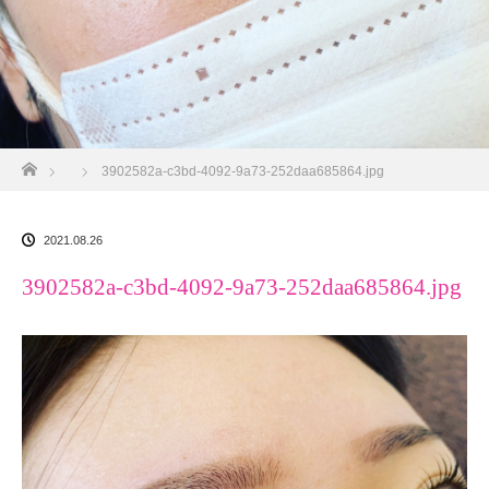
ホーム
3902582a-c3bd-4092-9a73-252daa685864.jpg
2021.08.26
3902582a-c3bd-4092-9a73-252daa685864.jpg