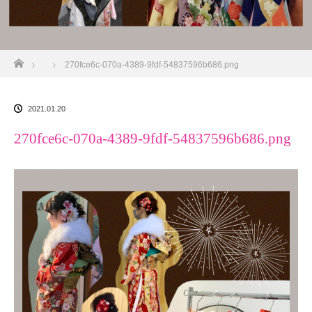
ホーム
270fce6c-070a-4389-9fdf-54837596b686.png
2021.01.20
270fce6c-070a-4389-9fdf-54837596b686.png