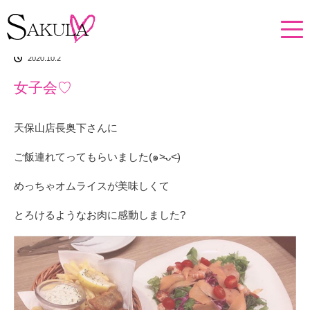
ホーム
イチオシアイテム
女子会♡
2020.10.2
女子会♡
天保山店長奥下さんに
ご飯連れてってもらいました(๑˃̵ᴗ˂̵)
めっちゃオムライスが美味しくて
とろけるようなお肉に感動しました?