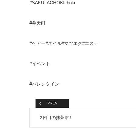
#SAKULACHOKIchoki
#弁天町
#ヘアー#ネイル#マツエク#エステ
#イベント
#バレンタイン
PREV
２回目の抹茶館！