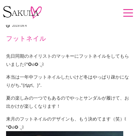
ホーム
イチオシアイテム
フットネイル
2019.09.4
フットネイル
先日同期のネイリストのマッキーにフットネイルをしてもら
いました꒰*✪௰✪ૢ꒱
本当は一年中フットネイルしたいけど冬はやっぱり疎かにな
りがち.°(ಗдಗ。)°.
夏の楽しみの一つでもあるのでやっとサンダルが履けて、お
出かけが楽しくなります！
来月のフットネイルのデザインも、もう決めてます（笑）꒰
*✪௰✪ૢ꒱